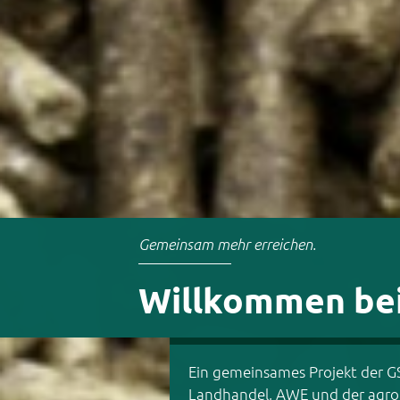
Betriebsschlosser*in gesucht!
Du hältst den B