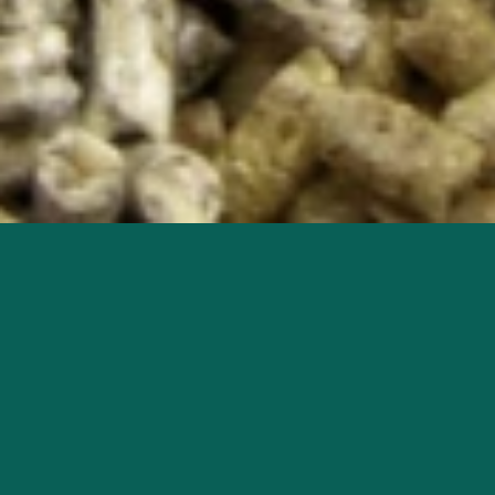
Startseite
Willkommen bei d
FutterAllianz.