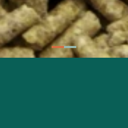
S
er
Dan
ode